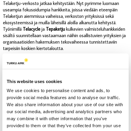
Telaketju-verkosto jatkaa kehitystään. Nyt pyrimme luomaan
useampia fokusoidumpia hankkeita, joissa viedään eteenpäin
Telaketjun aiemmissa vaiheissa, verkoston yrityksissä sekä
ekosysteemissä ja muilla läheisillä aloilla alkanutta kehitystä.
Työnimillä
Telacycle
ja
Tepaketju
kulkevien valmisteluhankkeiden
sisältö suunnitellaan vastaamaan näihin osallistuvien yrityksien ja
organisaatioiden hakemuksen tekovaiheessa tunnistettaviin
tarpeisiin koskien kiertotaloutta.
Tervetuloa mukaan!
Tepaketju
keskittyy
uusiin kiertotalouden liiketoimintamalleihin ja
palvelukonsepteihin,
ja sen sovellusalueiksi on alustavasti ajateltu
This website uses cookies
tekstiilien ja vaatteiden lisäksi sisustus ja huonekalut sekä
We use cookies to personalise content and ads, to
asusteet. Alla Tepaketjun idea tarkemmin kuvattuna. Yrityksille
on tulossa kolme avointa, samansisältöistä keskustelutilaisuutta:
provide social media features and to analyse our traffic.
We also share information about your use of our site with
30.3. klo 14–16,
our social media, advertising and analytics partners who
15.4. klo 12–14 (pidetään englanniksi)
may combine it with other information that you’ve
27.4. klo 10–12
provided to them or that they’ve collected from your use