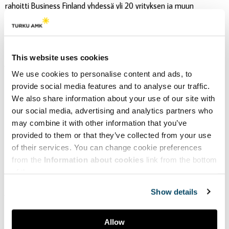
rahoitti Business Finland yhdessä yli 20 yrityksen ja muun
organisaation kanssa. Toinen vaihe keskittyi tekstiilien
kiertotalouden kokonaisuuteen ja sen uusiin liiketoimintamalleihin.
Toinen vaihe koostui yrityksien kehitysprojekteista sekä VTT:n,
Turun AMK:n ja LAB-ammattikorkeakoulun suorittamasta
This website uses cookies
julkisesta tutkimuksesta.
We use cookies to personalise content and ads, to
Syksyllä 2021 alkanut PaaS Pilots – Product as a Service pilots -
provide social media features and to analyse our traffic.
hanke jatkaa Telaketjun toisen vaiheen tuote palveluna -
We also share information about your use of our site with
teemasta. Hankkeessa selvitetään, mitkä ominaisuudet tekevät
our social media, advertising and analytics partners who
tuote palveluna -mallista houkuttelevan kuluttajille ja minkälaisia
may combine it with other information that you’ve
haasteita ominaisuuksien käyttöönottoon liittyy. Hankkeessa ovat
provided to them or that they’ve collected from your use
mukana VTT, Turun AMK ja LAB-ammattikorkeakoulu.
of their services. You can change cookie preferences
Keväällä 2022 alkanut Telavalue-hanke linkittyy Telaketjun
from the
Information about cookies
link from the bottom
aiempiin vaiheisiin sekä
ExpandFibre-ekosysteemiin
.
Telavaluen
of the page.
visiona
on ratkaista nykyiset tekstiileihin liittyvät kestävyys- ja
jäteongelmat kiertotalouden avulla.
Telavalue
on
Business
Finland
Show details
Co
-Innovation
-hanke, joka koostuu
julkisesta
tutkimus
hank
kees
ta
sekä kuudesta yritysprojektista.
Allow