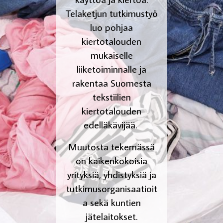
Telaketjun tutkimustyö
luo pohjaa
kiertotalouden
mukaiselle
liiketoiminnalle ja
rakentaa Suomesta
tekstiilien
kiertotalouden
edelläkävijää. ​
Muutosta tekemässä
on kaikenkokoisia
yrityksiä, yhdistyksiä ja
tutkimusorganisaatioit
a sekä kuntien
jätelaitokset.