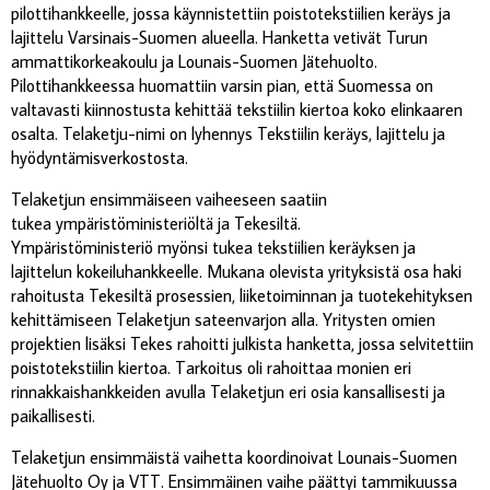
pilottihankkeelle, jossa käynnistettiin poistotekstiilien keräys ja
lajittelu Varsinais-Suomen alueella. Hanketta vetivät Turun
ammattikorkeakoulu ja Lounais-Suomen Jätehuolto.
Pilottihankkeessa huomattiin varsin pian, että Suomessa on
valtavasti kiinnostusta kehittää tekstiilin kiertoa koko elinkaaren
osalta. Telaketju-nimi on lyhennys Tekstiilin keräys, lajittelu ja
hyödyntämisverkostosta.
Telaketjun ensimmäiseen vaiheeseen saatiin
tukea ympäristöministeriöltä ja Tekesiltä.
Ympäristöministeriö myönsi tukea tekstiilien keräyksen ja
lajittelun kokeiluhankkeelle. Mukana olevista yrityksistä osa haki
rahoitusta Tekesiltä prosessien, liiketoiminnan ja tuotekehityksen
kehittämiseen Telaketjun sateenvarjon alla. Yritysten omien
projektien lisäksi Tekes rahoitti julkista hanketta, jossa selvitettiin
poistotekstiilin kiertoa. Tarkoitus oli rahoittaa monien eri
rinnakkaishankkeiden avulla Telaketjun eri osia kansallisesti ja
paikallisesti.
Telaketjun ensimmäistä vaihetta koordinoivat Lounais-Suomen
Jätehuolto Oy ja VTT. Ensimmäinen vaihe päättyi tammikuussa