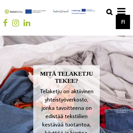
FI
MITÄ TELAKETJU
TEKEE?
Telaketju on aktiivinen
yhteistyöverkosto,
jonka tavoitteena on
edistää tekstiilien
kestävää tuotantoa,
käyttöä ja kiertoa.