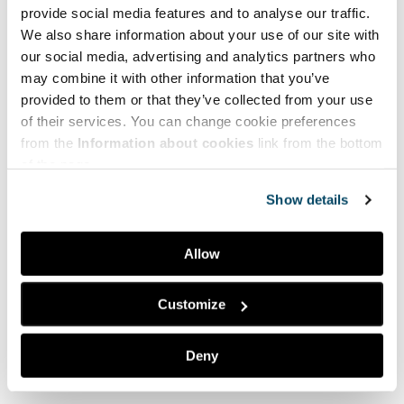
provide social media features and to analyse our traffic.
Toukokuu 2021
We also share information about your use of our site with
Marraskuu 2020
our social media, advertising and analytics partners who
may combine it with other information that you’ve
Toukokuu 2020
provided to them or that they’ve collected from your use
Huhtikuu 2020
of their services. You can change cookie preferences
from the
Information about cookies
link from the bottom
Helmikuu 2020
of the page.
Joulukuu 2019
Show details
Allow
Customize
Deny