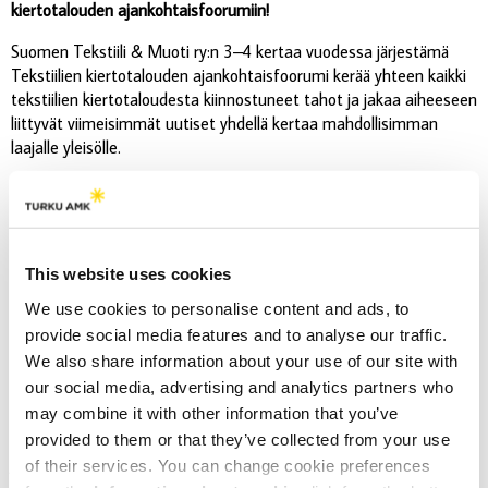
kiertotalouden ajankohtaisfoorumiin!
Suomen Tekstiili & Muoti ry:n 3–4 kertaa vuodessa järjestämä
Tekstiilien kiertotalouden ajankohtaisfoorumi kerää yhteen kaikki
tekstiilien kiertotaloudesta kiinnostuneet tahot ja jakaa aiheeseen
liittyvät viimeisimmät uutiset yhdellä kertaa mahdollisimman
laajalle yleisölle.
Tilaisuus järjestetään Teamsin välityksellä ja se on avoin kaikille
tekstiilien kiertotaloudesta kiinnostuneille. Tarkempi ohjelma
päivitetään myöhemmin.
This website uses cookies
Ajankohta:
torstai 26.8.2021 klo 13.00–15.00
Sijainti:
verkkotapahtuma (Teams)
We use cookies to personalise content and ads, to
Ilmoittautuminen:
Tilaisuus on maksuton ja avoin kaikille
provide social media features and to analyse our traffic.
tekstiilien kiertotaloudesta kiinnostuneille. Ilmoittaudu tiistaihin
We also share information about your use of our site with
24.8. klo 16 mennessä
tästä linkistä
.
our social media, advertising and analytics partners who
may combine it with other information that you’ve
Lisätietoja:
Satumaija Mäki
provided to them or that they’ve collected from your use
johtava asiantuntija, vastuullisuus & kiertotalous
of their services. You can change cookie preferences
Suomen Tekstiili & Muoti ry