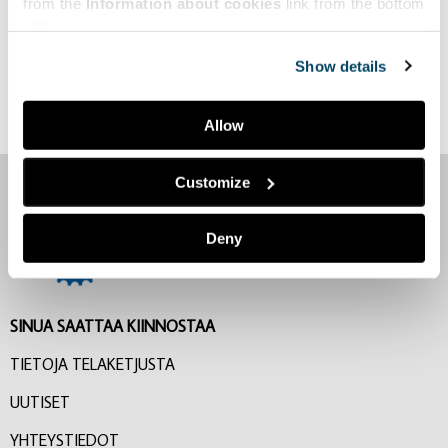
from the
Information about cookies
link from the bottom
satumaija.maki@stjm.fi
of the page.
puh. +358 40 752 8537
Show details
Facebook
LinkedIn
Allow
Customize
Deny
SINUA SAATTAA KIINNOSTAA
TIETOJA TELAKETJUSTA
UUTISET
YHTEYSTIEDOT