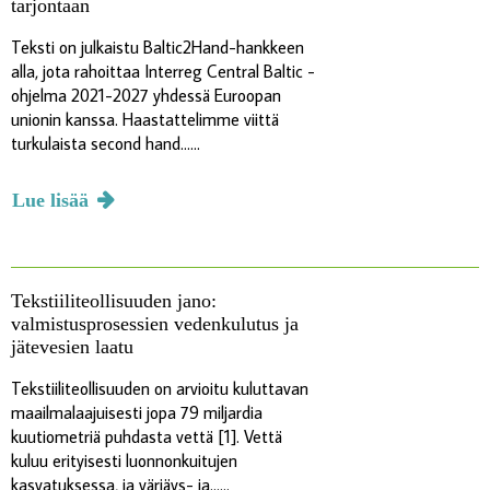
tarjontaan
Teksti on julkaistu Baltic2Hand-hankkeen
alla, jota rahoittaa Interreg Central Baltic -
ohjelma 2021-2027 yhdessä Euroopan
unionin kanssa. Haastattelimme viittä
turkulaista second hand......
Lue lisää
Tekstiiliteollisuuden jano:
valmistusprosessien vedenkulutus ja
jätevesien laatu
Tekstiiliteollisuuden on arvioitu kuluttavan
maailmalaajuisesti jopa 79 miljardia
kuutiometriä puhdasta vettä [1]. Vettä
kuluu erityisesti luonnonkuitujen
kasvatuksessa, ja värjäys- ja......