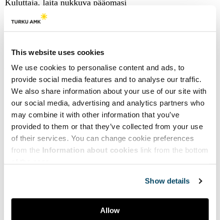
Kuluttaja, laita nukkuva pääomasi
kiertoon!
Pieneksi jääneet lempihousut, kaksi vuotta
sitten kaverin häihin hankittu mekko,
This website uses cookies
vähälle käytölle jäänyt alelöytö. Lähes
jokaisen meidän kaapissamme lymyilee
We use cookies to personalise content and ads, to
käytöstä poistuneita......
provide social media features and to analyse our traffic.
We also share information about your use of our site with
Lue lisää
our social media, advertising and analytics partners who
may combine it with other information that you’ve
provided to them or that they’ve collected from your use
of their services. You can change cookie preferences
Kiertotalous on matka, jolle kannattaa
from the
Information about cookies
link from the bottom
lähteä
of the page.
EU:ssa tuotetaan vuosittain noin 12 kiloa
Show details
tekstiilijätettä henkilöä kohden. On siksi
tärkeää siirtyä kohti kiertotalouden malleja,
jotta tekstiilien elinkaarta saataisiin
Allow
pidennettyä.......