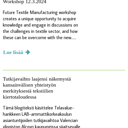
Workshop 12.3.2024
Future Textile Manufacturing workshop
creates a unique opportunity to acquire
knowledge and engage in discussions on
the challenges in textile sector, and how
these can be overcome with the new......
Lue lisää
Tutkijavaihto laajensi näkemystä
kansainvälisen yhteistyön
merkityksestä tekstiilien
kiertotaloudessa
Tämä blogiteksti käsittelee Telavalue-
hankkeen LAB-ammattikorkeakoulun
asiantuntijoiden tutkijavaihtoa Valencian
yliopiston Alcoyn kaupungissa sijaitsevalle