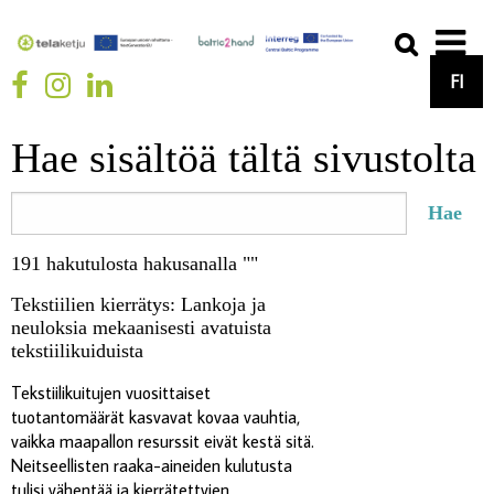
FI
Hae sisältöä tältä sivustolta
191 hakutulosta hakusanalla ""
Tekstiilien kierrätys: Lankoja ja
neuloksia mekaanisesti avatuista
tekstiilikuiduista
Tekstiilikuitujen vuosittaiset
tuotantomäärät kasvavat kovaa vauhtia,
vaikka maapallon resurssit eivät kestä sitä.
Neitseellisten raaka-aineiden kulutusta
tulisi vähentää ja kierrätettyjen......