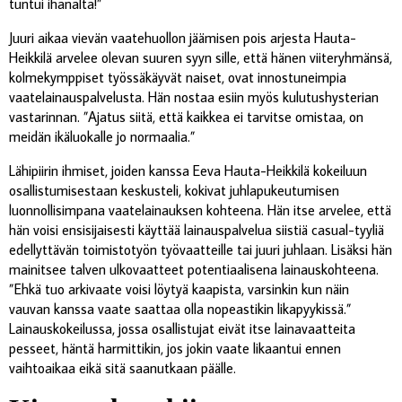
tuntui ihanalta!”
Juuri aikaa vievän vaatehuollon jäämisen pois arjesta Hauta-
Heikkilä arvelee olevan suuren syyn sille, että hänen viiteryhmänsä,
kolmekymppiset työssäkäyvät naiset, ovat innostuneimpia
vaatelainauspalvelusta. Hän nostaa esiin myös kulutushysterian
vastarinnan. ”Ajatus siitä, että kaikkea ei tarvitse omistaa, on
meidän ikäluokalle jo normaalia.”
Lähipiirin ihmiset, joiden kanssa Eeva Hauta-Heikkilä kokeiluun
osallistumisestaan keskusteli, kokivat juhlapukeutumisen
luonnollisimpana vaatelainauksen kohteena. Hän itse arvelee, että
hän voisi ensisijaisesti käyttää lainauspalvelua siistiä casual-tyyliä
edellyttävän toimistotyön työvaatteille tai juuri juhlaan. Lisäksi hän
mainitsee talven ulkovaatteet potentiaalisena lainauskohteena.
”Ehkä tuo arkivaate voisi löytyä kaapista, varsinkin kun näin
vauvan kanssa vaate saattaa olla nopeastikin likapyykissä.”
Lainauskokeilussa, jossa osallistujat eivät itse lainavaatteita
pesseet, häntä harmittikin, jos jokin vaate likaantui ennen
vaihtoaikaa eikä sitä saanutkaan päälle.