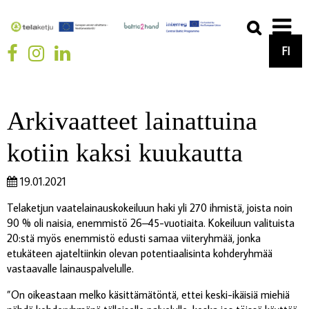
FI
Arkivaatteet lainattuina
kotiin kaksi kuukautta
19.01.2021
Telaketjun vaatelainauskokeiluun haki yli 270 ihmistä, joista noin
90 % oli naisia, enemmistö 26–45-vuotiaita. Kokeiluun valituista
20:stä myös enemmistö edusti samaa viiteryhmää, jonka
etukäteen ajateltiinkin olevan potentiaalisinta kohderyhmää
vastaavalle lainauspalvelulle.
”On oikeastaan melko käsittämätöntä, ettei keski-ikäisiä miehiä