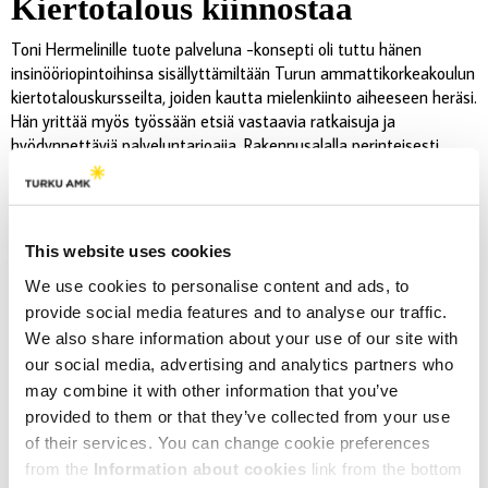
Kiertotalous kiinnostaa
Toni Hermelinille tuote palveluna -konsepti oli tuttu hänen
insinööriopintoihinsa sisällyttämiltään Turun ammattikorkeakoulun
kiertotalouskursseilta, joiden kautta mielenkiinto aiheeseen heräsi.
Hän yrittää myös työssään etsiä vastaavia ratkaisuja ja
hyödynnettäviä palveluntarjoajia. Rakennusalalla perinteisesti
työkalujen ja -koneiden vuokraus on niin arkipäivää, että sitä ei
edes ajatella kiertotalouden mukaisena toimintana, ja moni yritys
hankkii työvaatteetkin palveluna.
This website uses cookies
”Uutta oli se, että tuote palveluna -malli voisi kohdentua
arkielämäänkin. Erityisesti kodintekstiilit palveluna olisi kiinnostava
We use cookies to personalise content and ads, to
konsepti,” Hermelin toteaa. Kokeiluun hän haki mukaan, koska
provide social media features and to analyse our traffic.
Pure Waste vaatebrändinä kiinnosti ja ajatus siitä, että joku muu
We also share information about your use of our site with
pitäisi huolta erityisesti kauluspaidoista ja neuleista, houkutteli:
our social media, advertising and analytics partners who
”lapset kutistivat juuri hyvän neuleeni pesussa.”
may combine it with other information that you’ve
provided to them or that they’ve collected from your use
Lainauskokeiluun osallistumisen Toni Hermelin kertoo
osoittaneen, miten vähän hän lopulta käyttää erilaisia vaatteita
of their services. You can change cookie preferences
perustyöviikon aikana, kun työvaatteet tulevat työnantajalta:
from the
Information about cookies
link from the bottom