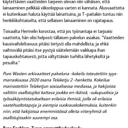
käytettävien vaatteiden tarpeen olevan niin vähäisen, että
lainaaminen pelkkää viikonloppua varten ei kannata. Alusvaatteita
ei kuitenkaan haluta käyttää lainattuina, ja T-paitakin tuntuu niin
henkilökohtaiselta, että sellaisen lainaaminen on rajatapaus.
Toisaalta Hermelin korostaa, että jos työnantaja ei tarjoaisi
vaatteita, hän olisi helposti tällaisen palvelun asiakas. ”Vaatteiden
kausivaihdeltavuus pitäisi tietysti olla mahdollista, ja ehkä
vaihtoväliä pitäisi itse pystyä säätelemään vaikkapa ihan
tapauskohtaisesti, jotta vältyttäisiin turhilta lähetyksiltä ja
pesuilta.”
Pure Wasten arkivaatteet palveluna -kokeilu toteutettiin syys-
marraskuussa 2020 osana Telaketju 2 -hanketta. Kokeilua
mainostettiin Telaketjun sosiaalisessa mediassa, ja hakijoista
valittiin osallistujiksi kattava joukko eri-ikäisiä, -sukupuolisia ja
työssäkäyntistatukseltaan erilaisia ihmisiä, joilla oli erilaisia
vaatehuoltotapoja ja aiempia vuokrauskokemuksia, kuitenkin
niin, että hakijoissa enemmistössä olleita viiteryhmiä oli
osallistujissakin suurempi osa.