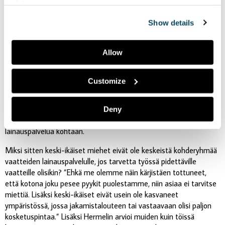
”Välillä en ehtinyt käyttää kaikkia lainavaatteita ennen kuin ne on
of the page.
lähetetty pesuun. On ollut yllätys, miten pientä oma
Show details
arkivaatekierto lopulta on.” Lainavaatteiden käytön hän ei kokenut
eroavan omien vaatteiden pitämisestä mitenkään, ja kun postin
pakettiautomaattia opetteli käyttämään, lainavaatepakettien
Allow
nouto ja palautus sujui Turun keskusta-alueella asuvalta helposti.
”Opin senkin, että postin automaatteja voi käyttää myös
palauttamiseen.”
Customize
Kokeilu on herättänyt mielenkiintoa myös Hermelinin
työympäristössä, kun hän on osallistumisestaan kertonut.
Deny
Erityisesti nuoremmat kollegat ovat osoittaneet kiinnostusta
lainauspalvelua kohtaan.
Miksi sitten keski-ikäiset miehet eivät ole keskeistä kohderyhmää
vaatteiden lainauspalvelulle, jos tarvetta työssä pidettäville
vaatteille olisikin? ”Ehkä me olemme näin kärjistäen tottuneet,
että kotona joku pesee pyykit puolestamme, niin asiaa ei tarvitse
miettiä. Lisäksi keski-ikäiset eivät usein ole kasvaneet
ympäristössä, jossa jakamistalouteen tai vastaavaan olisi paljon
kosketuspintaa.” Lisäksi Hermelin arvioi muiden kuin töissä