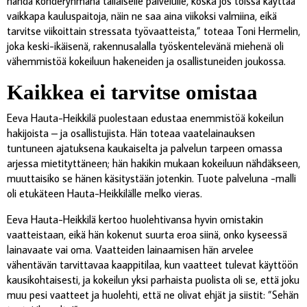
nähdä kohderyhmänä tällaiselle palvelulle, koska jos töissä käyttää
vaikkapa kauluspaitoja, näin ne saa aina viikoksi valmiina, eikä
tarvitse viikoittain stressata työvaatteista,” toteaa Toni Hermelin,
joka keski-ikäisenä, rakennusalalla työskentelevänä miehenä oli
vähemmistöä kokeiluun hakeneiden ja osallistuneiden joukossa.
Kaikkea ei tarvitse omistaa
Eeva Hauta-Heikkilä puolestaan edustaa enemmistöä kokeilun
hakijoista – ja osallistujista. Hän toteaa vaatelainauksen
tuntuneen ajatuksena kaukaiselta ja palvelun tarpeen omassa
arjessa mietityttäneen; hän hakikin mukaan kokeiluun nähdäkseen,
muuttaisiko se hänen käsitystään jotenkin. Tuote palveluna -malli
oli etukäteen Hauta-Heikkilälle melko vieras.
Eeva Hauta-Heikkilä kertoo huolehtivansa hyvin omistakin
vaatteistaan, eikä hän kokenut suurta eroa siinä, onko kyseessä
lainavaate vai oma. Vaatteiden lainaamisen hän arvelee
vähentävän tarvittavaa kaappitilaa, kun vaatteet tulevat käyttöön
kausikohtaisesti, ja kokeilun yksi parhaista puolista oli se, että joku
muu pesi vaatteet ja huolehti, että ne olivat ehjät ja siistit: ”Sehän