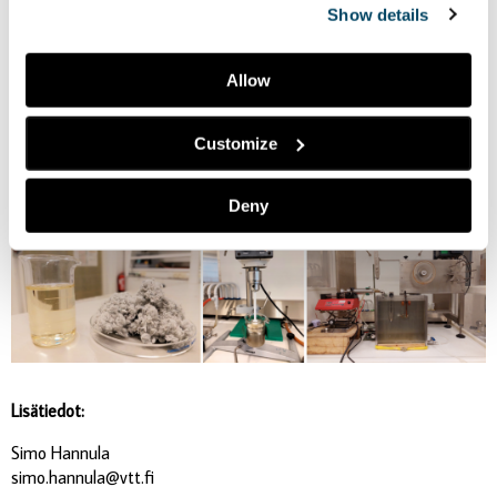
Show details
Allow
Customize
Prosessi
Deny
Lisätiedot:
Simo Hannula
simo.hannula@vtt.fi