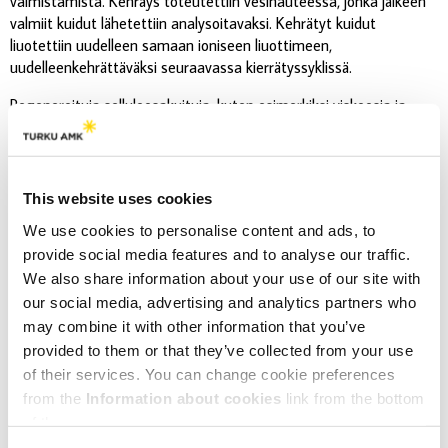
valmistamista. Kehräys toteutettiin vesihauteessa, jonka jälkeen
valmiit kuidut lähetettiin analysoitavaksi. Kehrätyt kuidut
liuotettiin uudelleen samaan ioniseen liuottimeen,
uudelleenkehrättäväksi seuraavassa kierrätyssyklissä.
Regeneroituja selluloosakuituja, kuten esimerkiksi viskoosia ja
lyocelliä, sisältävät jätetekstiilit voidaan sopivien esikäsittelyiden
avulla kierrättää kemiallisesti hyödyntäen ionisia liuottimia ja
ilmarakokehruuta, vaikka lähtömassan ominaisviskositeetti olisikin
hyvin matalalla (110 ml/g) tasolla. Puuvillan seostus regeneroituja
This website uses cookies
kuituja sisältävän jätetekstiilin kanssa näyttäisi heikentävän
We use cookies to personalise content and ads, to
kehrättävyyttä. Kierrätettyjä kuituja voidaan mahdollisesti käyttää
provide social media features and to analyse our traffic.
erilaisisten tekstiilien ja kuitukankaiden valmistuksessa, riippuen
We also share information about your use of our site with
kierrätettyjen kuitujen lopullisesta vahvuudesta.
our social media, advertising and analytics partners who
may combine it with other information that you’ve
provided to them or that they’ve collected from your use
of their services. You can change cookie preferences
from the
Information about cookies
link from the bottom
of the page.