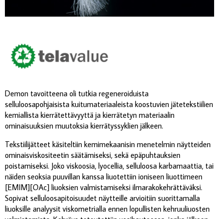
Demon tavoitteena oli tutkia regeneroiduista
selluloosapohjaisista kuitumateriaaleista koostuvien jätetekstiilien
kemiallista kierrätettävyyttä ja kierrätetyn materiaalin
ominaisuuksien muutoksia kierrätyssyklien jälkeen.
Tekstiilijätteet käsiteltiin kemimekaanisin menetelmin näytteiden
ominaisviskositeetin säätämiseksi, sekä epäpuhtauksien
poistamiseksi. Joko viskoosia, lyocellia, selluloosa karbamaattia, tai
näiden seoksia puuvillan kanssa liuotettiin ioniseen liuottimeen
[EMIM][OAc] liuoksien valmistamiseksi ilmarakokehrättäväksi.
Sopivat selluloosapitoisuudet näytteille arvioitiin suorittamalla
liuoksille analyysit viskometrialla ennen lopullisten kehruuliuosten