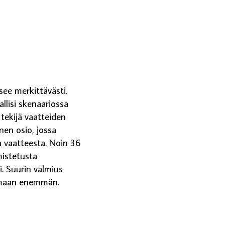
usee merkittävästi.
allisi skenaariossa
 tekijä vaatteiden
en osio, jossa
a vaatteesta. Noin 36
mistetusta
i. Suurin valmius
ksamaan enemmän.