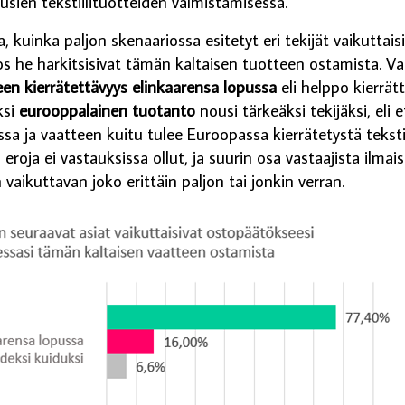
sien tekstiilituotteiden valmistamisessa.
, kuinka paljon skenaariossa esitetyt eri tekijät vaikuttais
s he harkitsisivat tämän kaltaisen tuotteen ostamista. 
een kierrätettävyys elinkaarensa lopussa
eli helppo kierrä
ksi
eurooppalainen tuotanto
nousi tärkeäksi tekijäksi, eli 
sa ja vaatteen kuitu tulee Euroopassa kierrätetystä tekstii
 eroja ei vastauksissa ollut, ja suurin osa vastaajista ilmai
n vaikuttavan joko erittäin paljon tai jonkin verran.