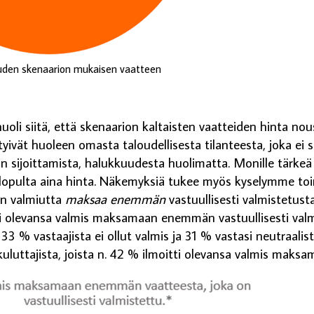
uuden skenaarion mukaisen vaatteen
i huoli siitä, että skenaarion kaltaisten vaatteiden hinta no
tyivät huoleen omasta taloudellisesta tilanteesta, joka ei s
in sijoittamista, halukkuudesta huolimatta. Monille tärkeä
lopulta aina hinta. Näkemyksiä tukee myös kyselymme toin
en valmiutta
maksaa enemmän
vastuullisesti valmistetust
ti olevansa valmis maksamaan enemmän vastuullisesti val
33 % vastaajista ei ollut valmis ja 31 % vastasi neutraalist
 kuluttajista, joista n. 42 % ilmoitti olevansa valmis ma