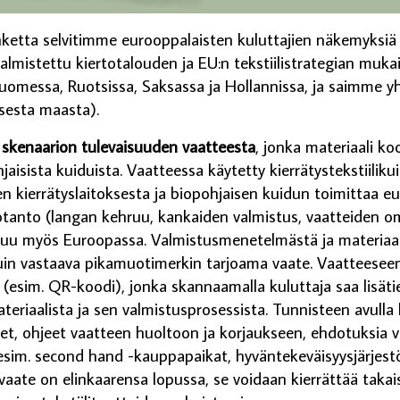
ketta selvitimme eurooppalaisten kuluttajien näkemyksiä
valmistettu kiertotalouden ja EU:n tekstiilistrategian muk
uomessa, Ruotsissa, Saksassa ja Hollannissa, ja saimme 
sesta maasta).
e
skenaarion tulevaisuuden vaatteesta
, jonka materiaali ko
aisista kuiduista. Vaatteessa käytetty kierrätystekstiilik
lien kierrätyslaitoksesta ja biopohjaisen kuidun toimittaa 
otanto (langan kehruu, kankaiden valmistus, vaatteiden o
u myös Euroopassa. Valmistusmenetelmästä ja materiaal
 vastaava pikamuotimerkin tarjoama vaate. Vaatteeseen 
e (esim. QR-koodi), jonka skannaamalla kuluttaja saa lisät
ateriaalista ja sen valmistusprosessista. Tunnisteen avulla
t, ohjeet vaatteen huoltoon ja korjaukseen, ehdotuksia 
sim. second hand -kauppapaikat, hyväntekeväisyysjärjest
vaate on elinkaarensa lopussa, se voidaan kierrättää takais