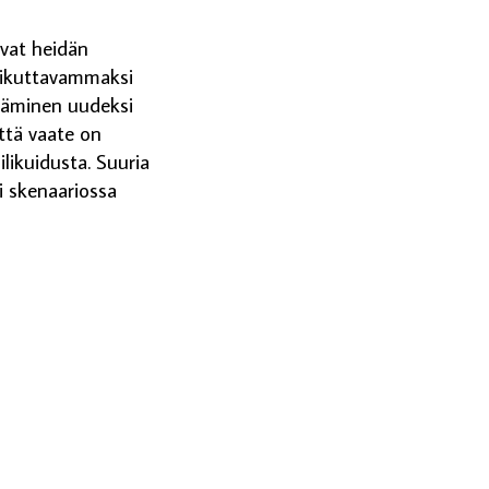
ivat heidän
Vaikuttavammaksi
ttäminen uudeksi
että vaate on
likuidusta. Suuria
si skenaariossa