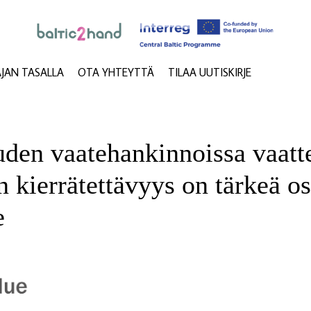
AJAN TASALLA
OTA YHTEYTTÄ
TILAA UUTISKIRJE
uden vaatehankinnoissa vaatt
n kierrätettävyys on tärkeä os
e