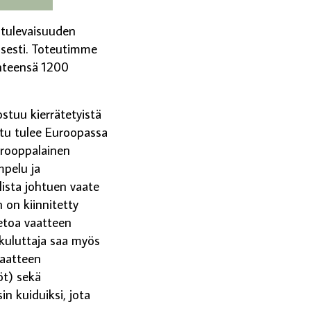
 tulevaisuuden
aisesti. Toteutimme
yhteensä 1200
ostuu kierrätetyistä
uitu tulee Euroopassa
eurooppalainen
mpelu ja
ista johtuen vaate
on kiinnitetty
ietoa vaatteen
 kuluttaja saa myös
vaatteen
öt) sekä
in kuiduiksi, jota