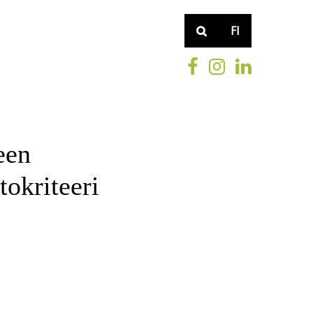
FI
een
tokriteeri