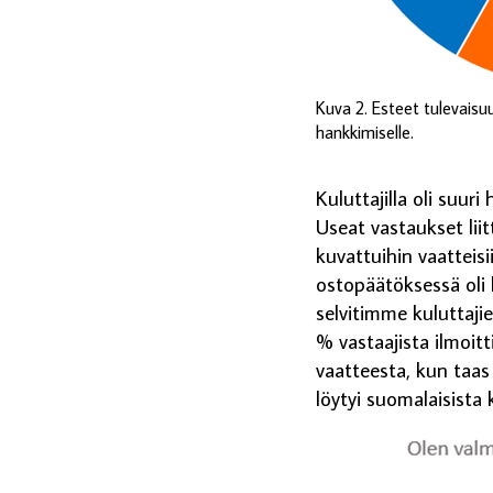
Kuva 2. Esteet tulevais
hankkimiselle.
Kuluttajilla oli suur
Useat vastaukset liit
kuvattuihin vaatteisi
ostopäätöksessä oli 
selvitimme kuluttaji
% vastaajista ilmoit
vaatteesta, kun taas 
löytyi suomalaisista