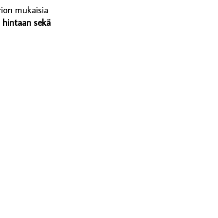
ion mukaisia
i
hintaan sekä