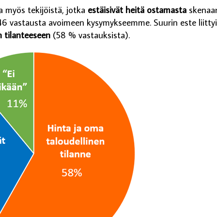
a myös tekijöistä, jotka
estäisivät heitä ostamasta
skenaar
46 vastausta avoimeen kysymykseemme. Suurin este liitty
 tilanteeseen
(58 % vastauksista).