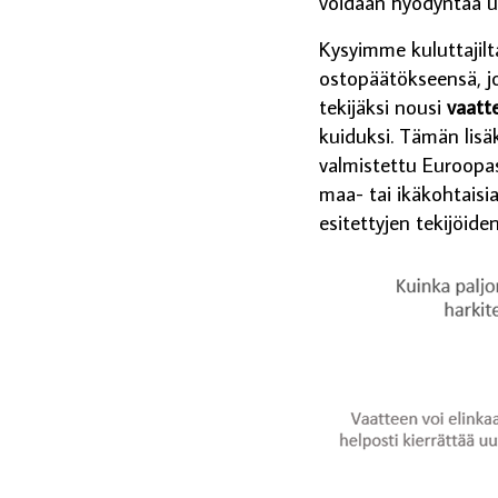
voidaan hyödyntää uu
Kysyimme kuluttajilta
ostopäätökseensä, jo
tekijäksi nousi
vaatt
kuiduksi. Tämän lisä
valmistettu Euroopas
maa- tai ikäkohtaisia
esitettyjen tekijöide