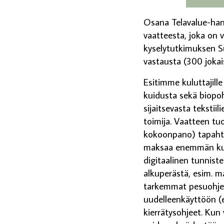
Osana Telavalue-han
vaatteesta, joka on 
kyselytutkimuksen S
vastausta (300 jokai
Esitimme kuluttajill
kuidusta sekä biopohj
sijaitsevasta tekstii
toimija. Vaatteen tu
kokoonpano) tapahtu
maksaa enemmän kuin
digitaalinen tunnist
alkuperästä, esim. m
tarkemmat pesuohjee
uudelleenkäyttöön (e
kierrätysohjeet. Kun 