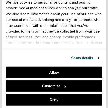
We use cookies to personalise content and ads, to
Voit katsoa esityksen diat myös täältä.
provide social media features and to analyse our traffic.
We also share information about your use of our site with
our social media, advertising and analytics partners who
may combine it with other information that you’ve
provided to them or that they’ve collected from your use
of their services. You can change cookie preferences
from the
Information about cookies
link from the bottom
of the page.
Show details
Allow
Customize
Esityksen pituus on 45:16.
Deny