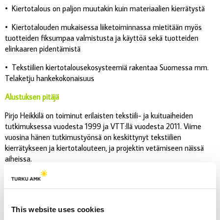
•
Kiertotalous on paljon muutakin kuin materiaalien kierrätystä
•
Kiertotalouden mukaisessa liiketoiminnassa mietitään myös
tuotteiden fiksumpaa valmistusta ja käyttöä sekä tuotteiden
elinkaaren pidentämistä
• Tekstiilien kiertotalousekosysteemiä rakentaa Suomessa mm.
Telaketju hankekokonaisuus
Alustuksen pitäjä
Pirjo Heikkilä on toiminut erilaisten tekstiili- ja kuituaiheiden
tutkimuksessa vuodesta 1999 ja VTT:llä vuodesta 2011. Viime
vuosina hänen tutkimustyönsä on keskittynyt tekstiilien
kierrätykseen ja kiertotalouteen, ja projektin vetämiseen näissä
aiheissa.
D.Sc., Pirjo Heikkilä, Senior Scientist & Project Manager
VTT Technical Research Centre of Finland Ltd.
+358 40 689 1443
pirjo.heikkila@vtt.fi
This website uses cookies